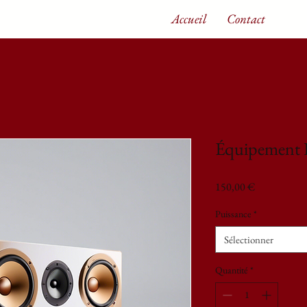
Accueil
Contact
Équipement 
Prix
150,00 €
Puissance
*
Sélectionner
Quantité
*