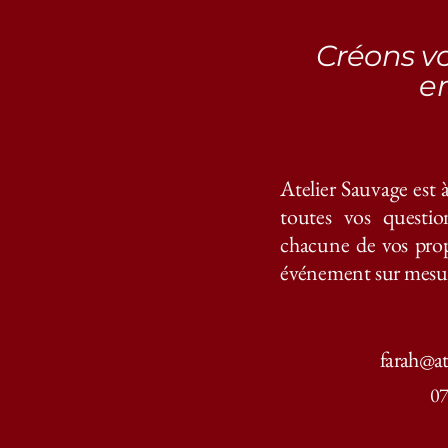
Créons v
e
Atelier Sauvage est 
toutes vos questio
chacune de vos prop
événement sur mesure
farah@at
07