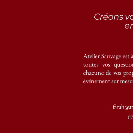
Créons v
e
Atelier Sauvage est 
toutes vos questio
chacune de vos prop
événement sur mesure
farah@at
07