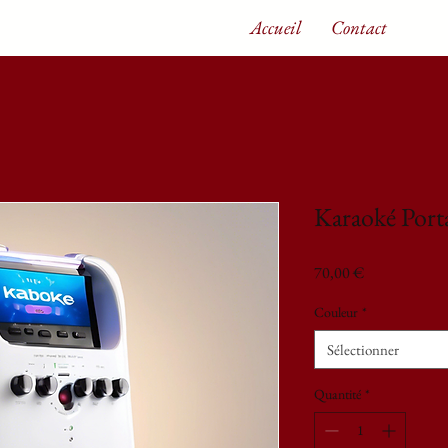
Accueil
Contact
Karaoké Port
Prix
70,00 €
Couleur
*
Sélectionner
Quantité
*