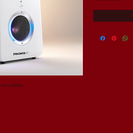
A
os soirées.